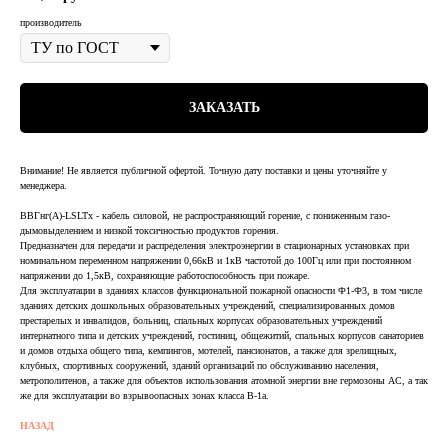
производитель
ЗАКАЗАТЬ
Внимание! Не является публичной офертой. Точную дату поставки и цены уточняйте у
менеджера.
ВВГнг(А)-LSLTx - кабель силовой, не распространяющий горение, с пониженным газо-
дымовыделением и низкой токсичностью продуктов горения.
Предназначен для передачи и распределения электроэнергии в стационарных установках при
номинальном переменном напряжении 0,66кВ и 1кВ частотой до 100Гц или при постоянном
напряжении до 1,5кВ, сохраняющие работоспособность при пожаре.
Для эксплуатации в зданиях классов функциональной пожарной опасности Ф1-Ф3, в том числе
зданиях детских дошкольных образовательных учреждений, специализированных домов
престарелых и инвалидов, больниц, спальных корпусах образовательных учреждений
интернатного типа и детских учреждений, гостиниц, общежитий, спальных корпусов санаториев
и домов отдыха общего типа, кемпингов, мотелей, пансионатов, а также для зрелищных,
клубных, спортивных сооружений, зданий организаций по обслуживанию населения,
метрополитенов, а также для объектов использования атомной энергии вне гермозоны АС, а так
же для эксплуатации во взрывоопасных зонах класса В-1а.
НАЗАД