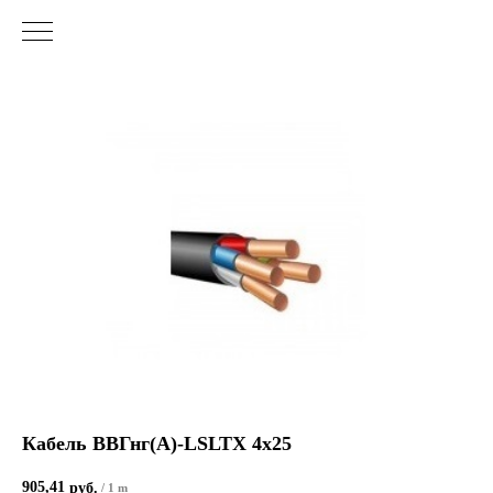
Кабель ВВГнг(А)-LSLTХ 4х25
905,41
руб.
/
1 m