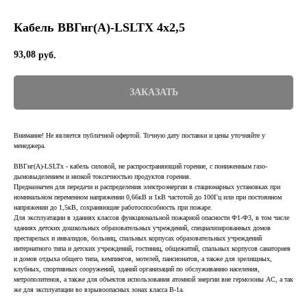
Кабель ВВГнг(А)-LSLTХ 4х2,5
93,08
руб.
ЗАКАЗАТЬ
Внимание! Не является публичной офертой. Точную дату поставки и цены уточняйте у
менеджера.
ВВГнг(А)-LSLTx - кабель силовой, не распространяющий горение, с пониженным газо-
дымовыделением и низкой токсичностью продуктов горения.
Предназначен для передачи и распределения электроэнергии в стационарных установках при
номинальном переменном напряжении 0,66кВ и 1кВ частотой до 100Гц или при постоянном
напряжении до 1,5кВ, сохраняющие работоспособность при пожаре.
Для эксплуатации в зданиях классов функциональной пожарной опасности Ф1-Ф3, в том числе
зданиях детских дошкольных образовательных учреждений, специализированных домов
престарелых и инвалидов, больниц, спальных корпусах образовательных учреждений
интернатного типа и детских учреждений, гостиниц, общежитий, спальных корпусов санаториев
и домов отдыха общего типа, кемпингов, мотелей, пансионатов, а также для зрелищных,
клубных, спортивных сооружений, зданий организаций по обслуживанию населения,
метрополитенов, а также для объектов использования атомной энергии вне гермозоны АС, а так
же для эксплуатации во взрывоопасных зонах класса В-1а.