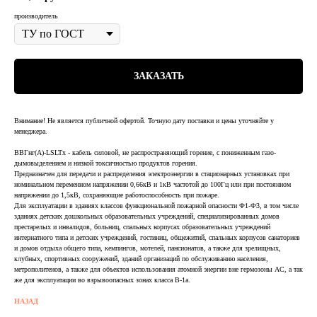
производитель
ЗАКАЗАТЬ
Внимание! Не является публичной офертой. Точную дату поставки и цены уточняйте у
менеджера.
ВВГнг(А)-LSLTx - кабель силовой, не распространяющий горение, с пониженным газо-
дымовыделением и низкой токсичностью продуктов горения.
Предназначен для передачи и распределения электроэнергии в стационарных установках при
номинальном переменном напряжении 0,66кВ и 1кВ частотой до 100Гц или при постоянном
напряжении до 1,5кВ, сохраняющие работоспособность при пожаре.
Для эксплуатации в зданиях классов функциональной пожарной опасности Ф1-Ф3, в том числе
зданиях детских дошкольных образовательных учреждений, специализированных домов
престарелых и инвалидов, больниц, спальных корпусах образовательных учреждений
интернатного типа и детских учреждений, гостиниц, общежитий, спальных корпусов санаториев
и домов отдыха общего типа, кемпингов, мотелей, пансионатов, а также для зрелищных,
клубных, спортивных сооружений, зданий организаций по обслуживанию населения,
метрополитенов, а также для объектов использования атомной энергии вне гермозоны АС, а так
же для эксплуатации во взрывоопасных зонах класса В-1а.
НАЗАД