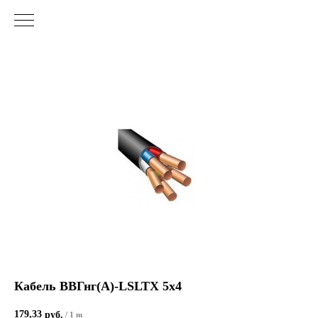
Кабель ВВГнг(А)-LSLTХ 5х4
179,33
руб.
/
1 m