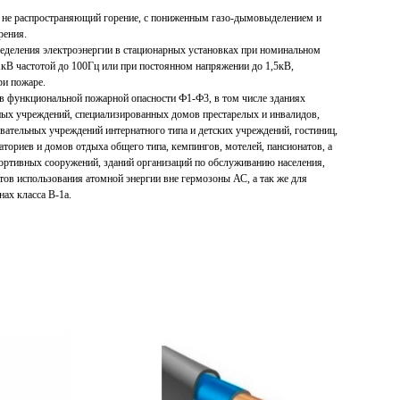
, не распространяющий горение, с пониженным газо-дымовыделением и
рения.
ределения электроэнергии в стационарных установках при номинальном
кВ частотой до 100Гц или при постоянном напряжении до 1,5кВ,
ри пожаре.
ов функциональной пожарной опасности Ф1-Ф3, в том числе зданиях
ых учреждений, специализированных домов престарелых и инвалидов,
вательных учреждений интернатного типа и детских учреждений, гостиниц,
ториев и домов отдыха общего типа, кемпингов, мотелей, пансионатов, а
ортивных сооружений, зданий организаций по обслуживанию населения,
тов использования атомной энергии вне гермозоны АС, а так же для
ах класса В-1а.