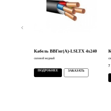
SLTХ 3х6
Кабель ВВГнг(А)-LSLTХ 4х240
К
силовой медный
с
7
ПОДРОБНЕЕ
ЗАКАЗАТЬ
АЗАТЬ