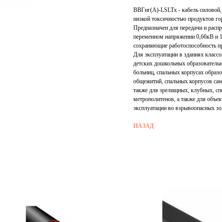
ВВГнг(А)-LSLTx - кабель силовой
низкой токсичностью продуктов го
Предназначен для передачи и расп
переменном напряжении 0,66кВ и 1
сохраняющие работоспособность п
Для эксплуатации в зданиях класс
детских дошкольных образовательн
больниц, спальных корпусах образо
общежитий, спальных корпусов сана
также для зрелищных, клубных, сп
метрополитенов, а также для объек
эксплуатации во взрывоопасных зон
НАЗАД