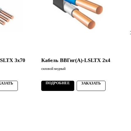
LSLTХ 3х70
Кабель ВВГнг(А)-LSLTХ 2х4
силовой медный
с
ПОДРОБНЕЕ
КАЗАТЬ
ЗАКАЗАТЬ