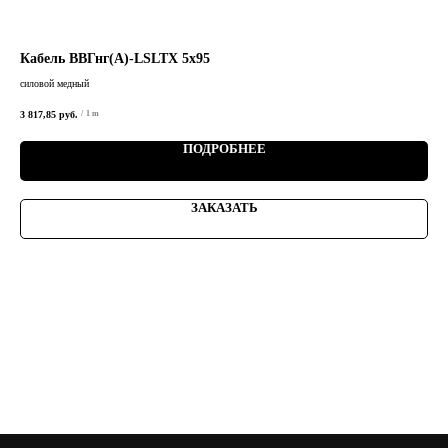
Кабель ВВГнг(А)-LSLTХ 5х95
Ка
силовой медный
сило
3 817,85
руб.
114,
/
1 m
ПОДРОБНЕЕ
ЗАКАЗАТЬ