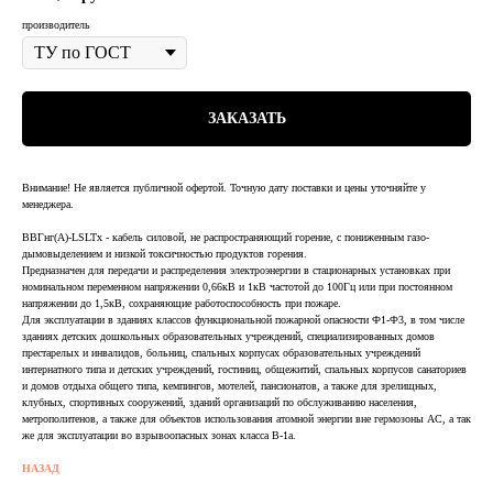
производитель
ЗАКАЗАТЬ
Внимание! Не является публичной офертой. Точную дату поставки и цены уточняйте у
менеджера.
ВВГнг(А)-LSLTx - кабель силовой, не распространяющий горение, с пониженным газо-
дымовыделением и низкой токсичностью продуктов горения.
Предназначен для передачи и распределения электроэнергии в стационарных установках при
номинальном переменном напряжении 0,66кВ и 1кВ частотой до 100Гц или при постоянном
напряжении до 1,5кВ, сохраняющие работоспособность при пожаре.
Для эксплуатации в зданиях классов функциональной пожарной опасности Ф1-Ф3, в том числе
зданиях детских дошкольных образовательных учреждений, специализированных домов
престарелых и инвалидов, больниц, спальных корпусах образовательных учреждений
интернатного типа и детских учреждений, гостиниц, общежитий, спальных корпусов санаториев
и домов отдыха общего типа, кемпингов, мотелей, пансионатов, а также для зрелищных,
клубных, спортивных сооружений, зданий организаций по обслуживанию населения,
метрополитенов, а также для объектов использования атомной энергии вне гермозоны АС, а так
же для эксплуатации во взрывоопасных зонах класса В-1а.
НАЗАД