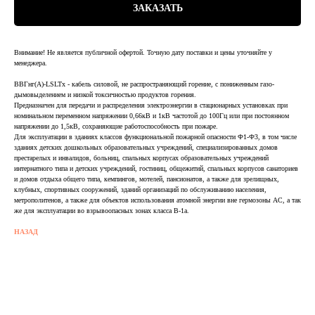
ЗАКАЗАТЬ
Внимание! Не является публичной офертой. Точную дату поставки и цены уточняйте у
менеджера.
ВВГнг(А)-LSLTx - кабель силовой, не распространяющий горение, с пониженным газо-
дымовыделением и низкой токсичностью продуктов горения.
Предназначен для передачи и распределения электроэнергии в стационарных установках при
номинальном переменном напряжении 0,66кВ и 1кВ частотой до 100Гц или при постоянном
напряжении до 1,5кВ, сохраняющие работоспособность при пожаре.
Для эксплуатации в зданиях классов функциональной пожарной опасности Ф1-Ф3, в том числе
зданиях детских дошкольных образовательных учреждений, специализированных домов
престарелых и инвалидов, больниц, спальных корпусах образовательных учреждений
интернатного типа и детских учреждений, гостиниц, общежитий, спальных корпусов санаториев
и домов отдыха общего типа, кемпингов, мотелей, пансионатов, а также для зрелищных,
клубных, спортивных сооружений, зданий организаций по обслуживанию населения,
метрополитенов, а также для объектов использования атомной энергии вне гермозоны АС, а так
же для эксплуатации во взрывоопасных зонах класса В-1а.
НАЗАД