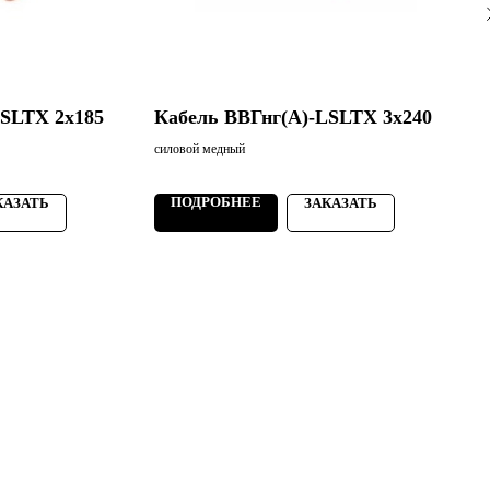
LSLTХ 2х185
Кабель ВВГнг(А)-LSLTХ 3х240
силовой медный
с
4
ПОДРОБНЕЕ
КАЗАТЬ
ЗАКАЗАТЬ