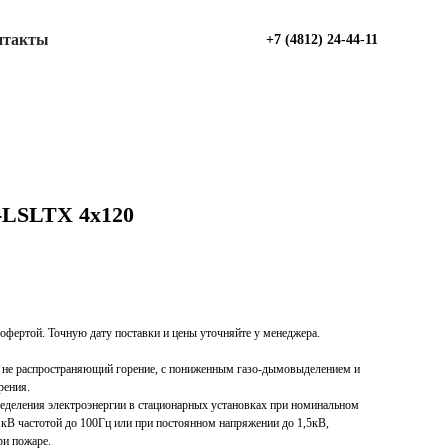
нтакты
+7 (4812) 24-44-11
-LSLTХ 4х120
офертой. Точную дату поставки и цены уточняйте у менеджера.
, не распространяющий горение, с пониженным газо-дымовыделением и
рения.
ределения электроэнергии в стационарных установках при номинальном
кВ частотой до 100Гц или при постоянном напряжении до 1,5кВ,
ри пожаре.