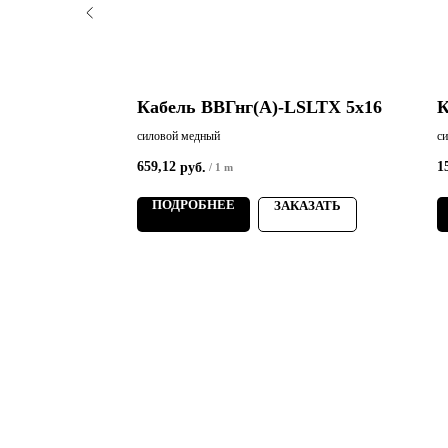
SLTХ 3х2,5
Кабель ВВГнг(А)-LSLTХ 5х16
К
силовой медный
с
659,12
1
руб.
/
1 m
ПОДРОБНЕЕ
АЗАТЬ
ЗАКАЗАТЬ