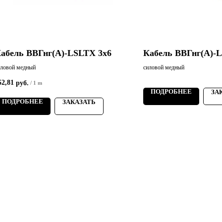
абель ВВГнг(А)-LSLTХ 3х6
Кабель ВВГнг(А)-
иловой медный
силовой медный
52,81
руб.
/
1 m
ПОДРОБНЕЕ
ЗА
ПОДРОБНЕЕ
ЗАКАЗАТЬ