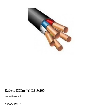
Кабель ВВГнг(А)-LS 5х185
Ка
силовой медный
сило
7 279,79
руб.
973,
/
1 m