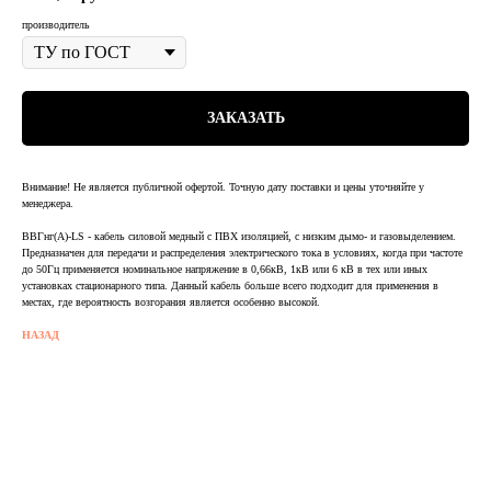
производитель
ЗАКАЗАТЬ
Внимание! Не является публичной офертой. Точную дату поставки и цены уточняйте у
менеджера.
ВВГнг(А)-LS - кабель силовой медный с ПВХ изоляцией, с низким дымо- и газовыделением.
Предназначен для передачи и распределения электрического тока в условиях, когда при частоте
до 50Гц применяется номинальное напряжение в 0,66кВ, 1кВ или 6 кВ в тех или иных
установках стационарного типа. Данный кабель больше всего подходит для применения в
местах, где вероятность возгорания является особенно высокой.
НАЗАД