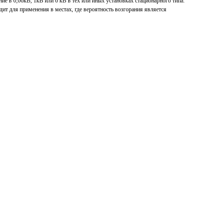
е в 0,66кВ, 1кВ или 6 кВ в тех или иных установках стационарного типа.
ит для применения в местах, где вероятность возгорания является