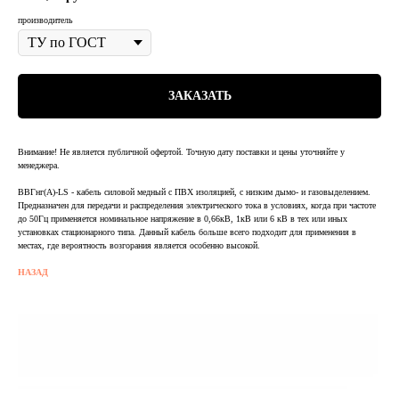
производитель
ЗАКАЗАТЬ
Внимание! Не является публичной офертой. Точную дату поставки и цены уточняйте у
менеджера.
ВВГнг(А)-LS - кабель силовой медный с ПВХ изоляцией, с низким дымо- и газовыделением.
Предназначен для передачи и распределения электрического тока в условиях, когда при частоте
до 50Гц применяется номинальное напряжение в 0,66кВ, 1кВ или 6 кВ в тех или иных
установках стационарного типа. Данный кабель больше всего подходит для применения в
местах, где вероятность возгорания является особенно высокой.
НАЗАД