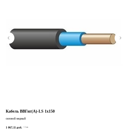
Кабель ВВГнг(А)-LS 1х150
Ка
силовой медный
сило
1 067,11
руб.
336,
/
1 m