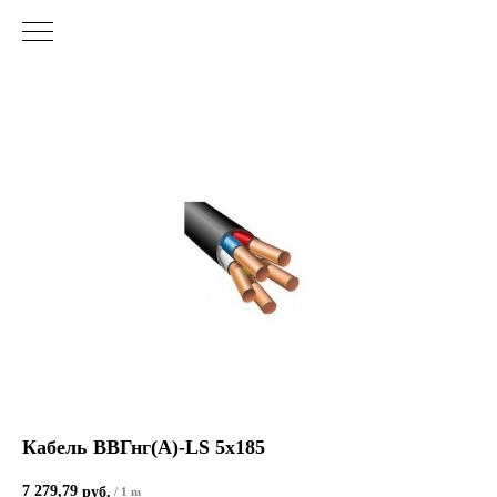
Кабель ВВГнг(А)-LS 5х185
7 279,79
руб.
/
1 m