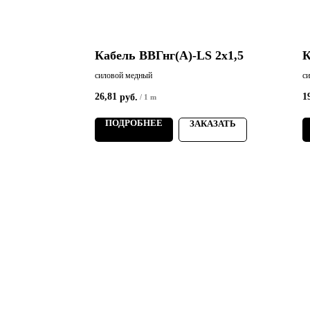
S 4х35
Кабель ВВГнг(А)-LS 2х1,5
К
силовой медный
с
26,81
1
руб.
/
1 m
ПОДРОБНЕЕ
АЗАТЬ
ЗАКАЗАТЬ