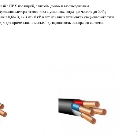
ный с ПВХ изоляцией, с низким дымо- и газовыделением.
еделения электрического тока в условиях, когда при частоте до 50Гц
е в 0,66кВ, 1кВ или 6 кВ в тех или иных установках стационарного типа.
ит для применения в местах, где вероятность возгорания является