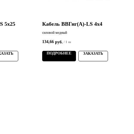
S 5х25
Кабель ВВГнг(А)-LS 4х4
силовой медный
с
134,66
1
руб.
/
1 m
ПОДРОБНЕЕ
КАЗАТЬ
ЗАКАЗАТЬ