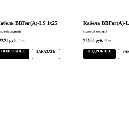
абель ВВГнг(А)-LS 1х25
Кабель ВВГнг(А)-L
иловой медный
силовой медный
99,91
973,63
руб.
руб.
/
1 m
/
1 m
ПОДРОБНЕЕ
ПОДРОБНЕЕ
ЗАКАЗАТЬ
ЗА