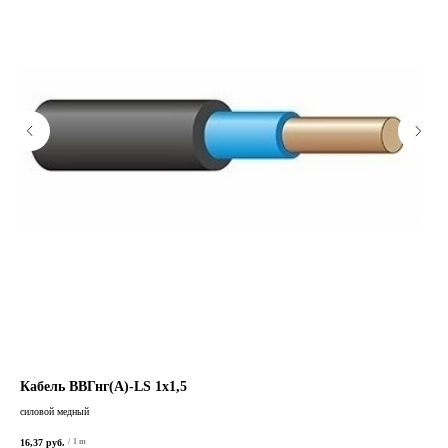
Кабель ВВГнг(А)-LS 1х1,5
Ка
силовой медный
сило
16,37
руб.
5 79
/
1 m