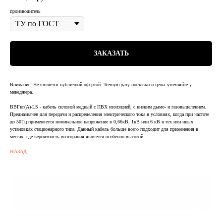
производитель
ЗАКАЗАТЬ
Внимание! Не является публичной офертой. Точную дату поставки и цены уточняйте у
менеджера.
ВВГнг(А)-LS - кабель силовой медный с ПВХ изоляцией, с низким дымо- и газовыделением.
Предназначен для передачи и распределения электрического тока в условиях, когда при частоте
до 50Гц применяется номинальное напряжение в 0,66кВ, 1кВ или 6 кВ в тех или иных
установках стационарного типа. Данный кабель больше всего подходит для применения в
местах, где вероятность возгорания является особенно высокой.
НАЗАД