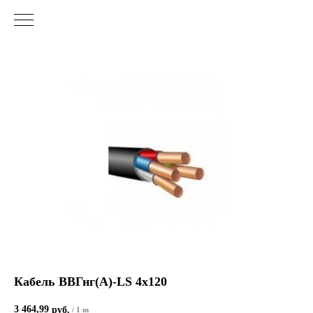
Кабель ВВГнг(А)-LS 4х120
3 464,99
руб.
/
1 m