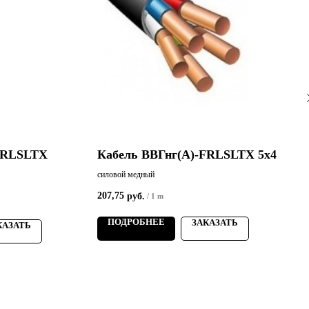
FRLSLTХ
Кабель ВВГнг(А)-FRLSLTХ 5х4
силовой медный
с
207,75
руб.
/
1 m
7
ПОДРОБНЕЕ
ЗАКАЗАТЬ
КАЗАТЬ