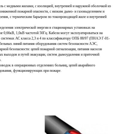
ь с медными жилами, с изоляцией, внутренней и наружной оболочкой из
ониженной пожарной опасности, с низким дымо- и газовыделением и
рения, с термическим барьером по токопроводящей жиле и внутренней
еделения электрической энергии в стационарных установках на
е 0,66кВ, 1,0кВ частотой 50Гц. Кабели могут эксплуатироваться на
 системах АС класса 2,3 и 4 по классификатору ОПБ 88/97 (ПНАЭ Г-01-
абельных линий питания оборудования систем безопасности АЭС,
рной безопасности: цепей пожарной сигнализации, питания насосов
х выходов и путей эвакуации, систем дымоудаления и приточной
.
роводок в операционных отделениях больниц, цепей аварийного
удования, функционирующих при пожаре.