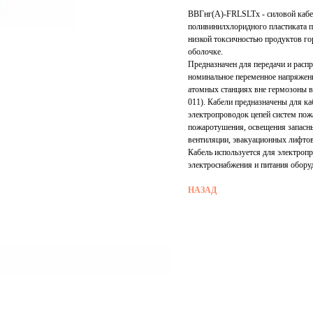
ВВГнг(А)-FRLSLTx - силовой кабел
поливинилхлоридного пластиката п
низкой токсичностью продуктов го
оболочке.
Предназначен для передачи и распр
номинальное переменное напряжени
атомных станциях вне гермозоны в
011). Кабели предназначены для к
электропроводок цепей систем пожа
пожаротушения, освещения запасны
вентиляции, эвакуационных лифтов
Кабель используется для электроп
электроснабжения и питания обор
НАЗАД