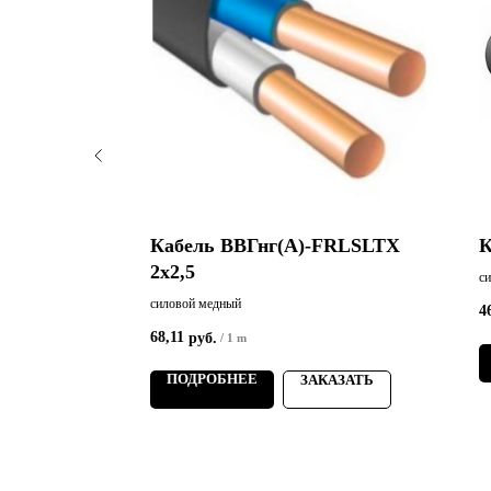
FRLSLTХ
Кабель ВВГнг(А)-FRLSLTХ
К
2х2,5
с
силовой медный
4
68,11
руб.
/
1 m
АЗАТЬ
ПОДРОБНЕЕ
ЗАКАЗАТЬ