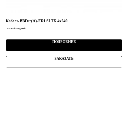
Кабель ВВГнг(А)-FRLSLTХ 4х240
Ка
силовой медный
сило
98,9
ПОДРОБНЕЕ
ЗАКАЗАТЬ