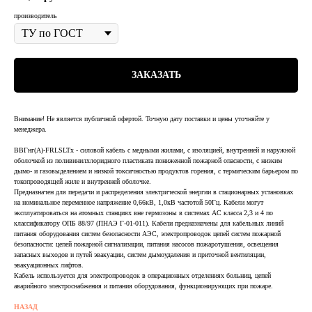
производитель
ЗАКАЗАТЬ
Внимание! Не является публичной офертой. Точную дату поставки и цены уточняйте у
менеджера.
ВВГнг(А)-FRLSLTx - силовой кабель с медными жилами, с изоляцией, внутренней и наружной
оболочкой из поливинилхлоридного пластиката пониженной пожарной опасности, с низким
дымо- и газовыделением и низкой токсичностью продуктов горения, с термическим барьером по
токопроводящей жиле и внутренней оболочке.
Предназначен для передачи и распределения электрической энергии в стационарных установках
на номинальное переменное напряжение 0,66кВ, 1,0кВ частотой 50Гц. Кабели могут
эксплуатироваться на атомных станциях вне гермозоны в системах АС класса 2,3 и 4 по
классификатору ОПБ 88/97 (ПНАЭ Г-01-011). Кабели предназначены для кабельных линий
питания оборудования систем безопасности АЭС, электропроводок цепей систем пожарной
безопасности: цепей пожарной сигнализации, питания насосов пожаротушения, освещения
запасных выходов и путей эвакуации, систем дымоудаления и приточной вентиляции,
эвакуационных лифтов.
Кабель используется для электропроводок в операционных отделениях больниц, цепей
аварийного электроснабжения и питания оборудования, функционирующих при пожаре.
НАЗАД