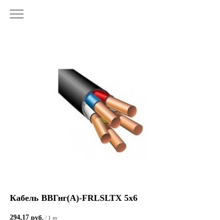
Кабель ВВГнг(А)-FRLSLTХ 5х6
294,17
руб.
/
1 m