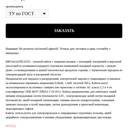
производитель
ЗАКАЗАТЬ
Внимание! Не является публичной офертой. Точную дату поставки и цены уточняйте у
менеджера.
ВВГнг(А)-FRLSLTx - силовой кабель с медными жилами, с изоляцией, внутренней и наружной
оболочкой из поливинилхлоридного пластиката пониженной пожарной опасности, с низким
дымо- и газовыделением и низкой токсичностью продуктов горения, с термическим барьером по
токопроводящей жиле и внутренней оболочке.
Предназначен для передачи и распределения электрической энергии в стационарных установках
на номинальное переменное напряжение 0,66кВ, 1,0кВ частотой 50Гц. Кабели могут
эксплуатироваться на атомных станциях вне гермозоны в системах АС класса 2,3 и 4 по
классификатору ОПБ 88/97 (ПНАЭ Г-01-011). Кабели предназначены для кабельных линий
питания оборудования систем безопасности АЭС, электропроводок цепей систем пожарной
безопасности: цепей пожарной сигнализации, питания насосов пожаротушения, освещения
запасных выходов и путей эвакуации, систем дымоудаления и приточной вентиляции,
эвакуационных лифтов.
Кабель используется для электропроводок в операционных отделениях больниц, цепей
аварийного электроснабжения и питания оборудования, функционирующих при пожаре.
НАЗАД