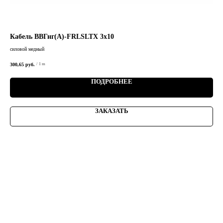
Кабель ВВГнг(А)-FRLSLTХ 3х10
Ка
силовой медный
сило
300,65
руб.
/
1 m
ПОДРОБНЕЕ
ЗАКАЗАТЬ