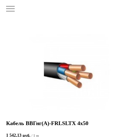
Кабель ВВГнг(А)-FRLSLTХ 4х50
1 542,13
руб.
/
1 m