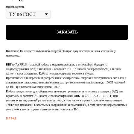
производитель
ЗАКАЗАТЬ
Внимание! Не является публичной офертой. Точную дату поставки и цены уточняйте у
менеджера.
ВВГнг(А)-FRLS - силовой кабель с медными жилами, в огнестойком барьере из
слюдосодержащих лент, в изоляции и оболочке из ПВХ низкой пожароопасности, с низким
дымо- и газовыделением. Кабель не распространяет горение в пучках.
Предназначен для передачи и распределения электрической энергии и электрических сигналов в
стационарных электротехнических установках при переменном напряжении до 1000В частотой
до 100Гц и постоянном напряжении 1000В.
Кабель предназначен для общепромышленного применения и на атомных станциях (АС) вне
гермозоны в системах АС класса 2 по классификации ОПБ 88/97 (ПНАЭ Г –01-011) при
поставках на внутренний рынок и на экспорт, в том числе в страны с тропическим климатом.
Также для прокладки в кабельных сооружениях и помещениях, в том числе во взрывоопасных
зонах всех классов, кроме взрывоопасных зон класса В-1.
НАЗАД