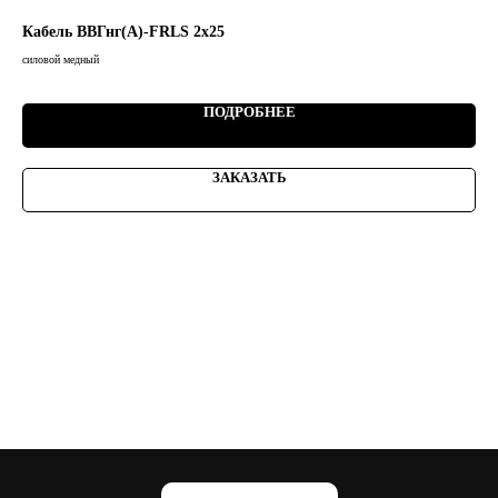
Кабель ВВГнг(А)-FRLS 2х25
Ка
силовой медный
сило
5 07
ПОДРОБНЕЕ
ЗАКАЗАТЬ