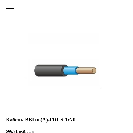
Кабель ВВГнг(А)-FRLS 1х70
566,71
руб.
/
1 m