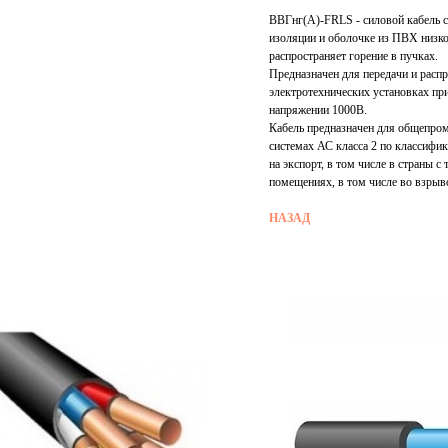
ВВГнг(А)-FRLS - силовой кабель с
изоляции и оболочке из ПВХ низко
распространяет горение в пучках.
Предназначен для передачи и распр
электротехнических установках пр
напряжении 1000В.
Кабель предназначен для общепро
системах АС класса 2 по классифи
на экспорт, в том числе в страны 
помещениях, в том числе во взрыв
НАЗАД