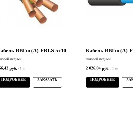
абель ВВГнг(А)-FRLS 5х10
Кабель ВВГнг(А)-F
иловой медный
силовой медный
66,42
2 026,04
руб.
руб.
/
1 m
/
1 m
ПОДРОБНЕЕ
ПОДРОБНЕЕ
ЗАКАЗАТЬ
ЗА