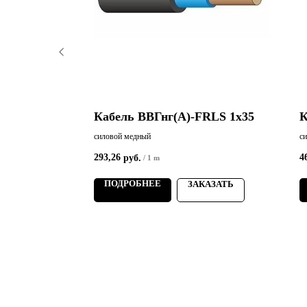
RLS 4х95
Кабель ВВГнг(А)-FRLS 1х35
К
силовой медный
с
293,26
4
руб.
/
1 m
ПОДРОБНЕЕ
АЗАТЬ
ЗАКАЗАТЬ