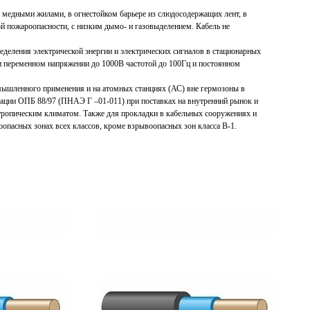
 медными жилами, в огнестойком барьере из слюдосодержащих лент, в
й пожароопасности, с низким дымо- и газовыделением. Кабель не
еделения электрической энергии и электрических сигналов в стационарных
и переменном напряжении до 1000В частотой до 100Гц и постоянном
мышленного применения и на атомных станциях (АС) вне гермозоны в
кации ОПБ 88/97 (ПНАЭ Г –01-011) при поставках на внутренний рынок и
с тропическим климатом. Также для прокладки в кабельных сооружениях и
оопасных зонах всех классов, кроме взрывоопасных зон класса В-1.