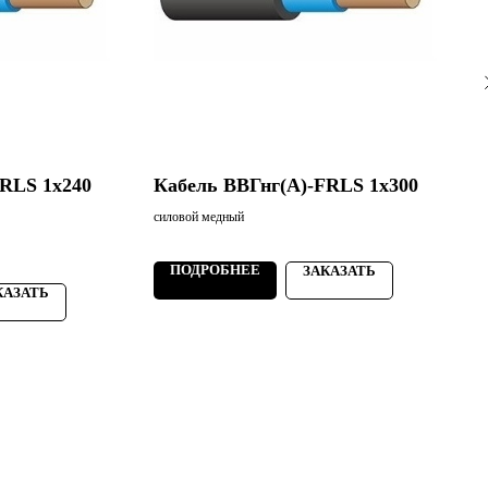
RLS 1х240
Кабель ВВГнг(А)-FRLS 1х300
силовой медный
с
2
ПОДРОБНЕЕ
ЗАКАЗАТЬ
КАЗАТЬ