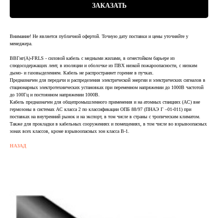
ЗАКАЗАТЬ
Внимание! Не является публичной офертой. Точную дату поставки и цены уточняйте у
менеджера.
ВВГнг(А)-FRLS - силовой кабель с медными жилами, в огнестойком барьере из
слюдосодержащих лент, в изоляции и оболочке из ПВХ низкой пожароопасности, с низким
дымо- и газовыделением. Кабель не распространяет горение в пучках.
Предназначен для передачи и распределения электрической энергии и электрических сигналов в
стационарных электротехнических установках при переменном напряжении до 1000В частотой
до 100Гц и постоянном напряжении 1000В.
Кабель предназначен для общепромышленного применения и на атомных станциях (АС) вне
гермозоны в системах АС класса 2 по классификации ОПБ 88/97 (ПНАЭ Г –01-011) при
поставках на внутренний рынок и на экспорт, в том числе в страны с тропическим климатом.
Также для прокладки в кабельных сооружениях и помещениях, в том числе во взрывоопасных
зонах всех классов, кроме взрывоопасных зон класса В-1.
НАЗАД