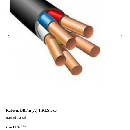
Кабель ВВГнг(А)-FRLS 5х6
Ка
силовой медный
сило
275,74
руб.
881,
/
1 m