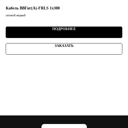
Кабель ВВГнг(А)-FRLS 1х300
Ка
силовой медный
сило
3 20
ПОДРОБНЕЕ
ЗАКАЗАТЬ