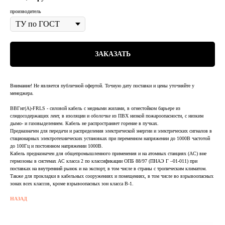
производитель
ЗАКАЗАТЬ
Внимание! Не является публичной офертой. Точную дату поставки и цены уточняйте у
менеджера.
ВВГнг(А)-FRLS - силовой кабель с медными жилами, в огнестойком барьере из
слюдосодержащих лент, в изоляции и оболочке из ПВХ низкой пожароопасности, с низким
дымо- и газовыделением. Кабель не распространяет горение в пучках.
Предназначен для передачи и распределения электрической энергии и электрических сигналов в
стационарных электротехнических установках при переменном напряжении до 1000В частотой
до 100Гц и постоянном напряжении 1000В.
Кабель предназначен для общепромышленного применения и на атомных станциях (АС) вне
гермозоны в системах АС класса 2 по классификации ОПБ 88/97 (ПНАЭ Г –01-011) при
поставках на внутренний рынок и на экспорт, в том числе в страны с тропическим климатом.
Также для прокладки в кабельных сооружениях и помещениях, в том числе во взрывоопасных
зонах всех классов, кроме взрывоопасных зон класса В-1.
НАЗАД