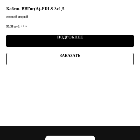
Кабель ВВГнг(А)-FRLS 3х1,5
Ка
силовой медный
сило
50,38
руб.
/
1 m
ПОДРОБНЕЕ
ЗАКАЗАТЬ