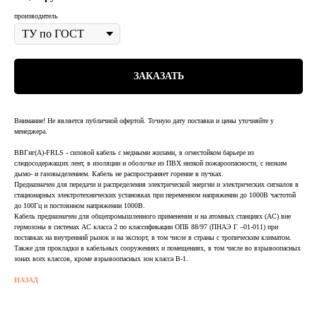
производитель
ЗАКАЗАТЬ
Внимание! Не является публичной офертой. Точную дату поставки и цены уточняйте у
менеджера.
ВВГнг(А)-FRLS - силовой кабель с медными жилами, в огнестойком барьере из
слюдосодержащих лент, в изоляции и оболочке из ПВХ низкой пожароопасности, с низким
дымо- и газовыделением. Кабель не распространяет горение в пучках.
Предназначен для передачи и распределения электрической энергии и электрических сигналов в
стационарных электротехнических установках при переменном напряжении до 1000В частотой
до 100Гц и постоянном напряжении 1000В.
Кабель предназначен для общепромышленного применения и на атомных станциях (АС) вне
гермозоны в системах АС класса 2 по классификации ОПБ 88/97 (ПНАЭ Г –01-011) при
поставках на внутренний рынок и на экспорт, в том числе в страны с тропическим климатом.
Также для прокладки в кабельных сооружениях и помещениях, в том числе во взрывоопасных
зонах всех классов, кроме взрывоопасных зон класса В-1.
НАЗАД