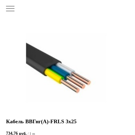
Кабель ВВГнг(А)-FRLS 3х25
734,76
руб.
/
1 m