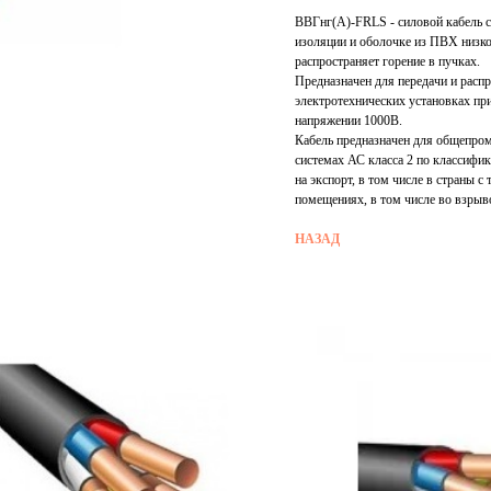
ВВГнг(А)-FRLS - силовой кабель с
изоляции и оболочке из ПВХ низко
распространяет горение в пучках.
Предназначен для передачи и распр
электротехнических установках пр
напряжении 1000В.
Кабель предназначен для общепро
системах АС класса 2 по классифи
на экспорт, в том числе в страны 
помещениях, в том числе во взрыв
НАЗАД