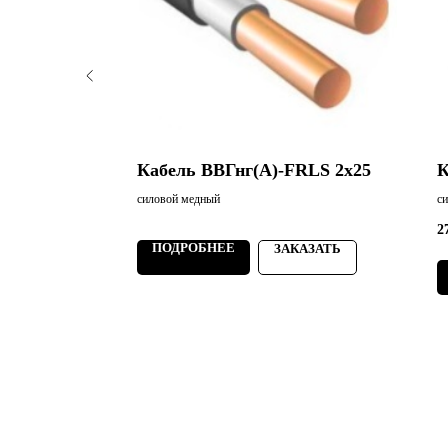
RLS 4х95
Кабель ВВГнг(А)-FRLS 2х25
К
силовой медный
с
2
ПОДРОБНЕЕ
ЗАКАЗАТЬ
АЗАТЬ