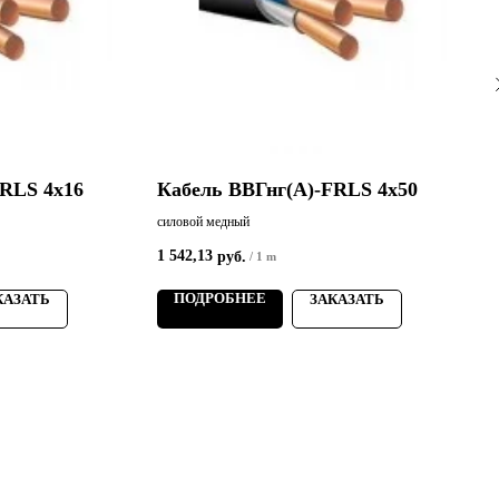
FRLS 4х16
Кабель ВВГнг(А)-FRLS 4х50
силовой медный
с
1 542,13
7
руб.
/
1 m
ПОДРОБНЕЕ
КАЗАТЬ
ЗАКАЗАТЬ