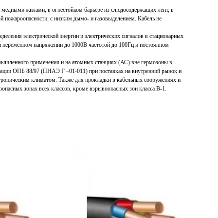
 медными жилами, в огнестойком барьере из слюдосодержащих лент, в
й пожароопасности, с низким дымо- и газовыделением. Кабель не
еделения электрической энергии и электрических сигналов в стационарных
и переменном напряжении до 1000В частотой до 100Гц и постоянном
мышленного применения и на атомных станциях (АС) вне гермозоны в
кации ОПБ 88/97 (ПНАЭ Г –01-011) при поставках на внутренний рынок и
с тропическим климатом. Также для прокладки в кабельных сооружениях и
оопасных зонах всех классов, кроме взрывоопасных зон класса В-1.