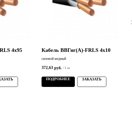
FRLS 4х95
Кабель ВВГнг(А)-FRLS 4х10
силовой медный
с
372,63
1
руб.
/
1 m
ПОДРОБНЕЕ
КАЗАТЬ
ЗАКАЗАТЬ