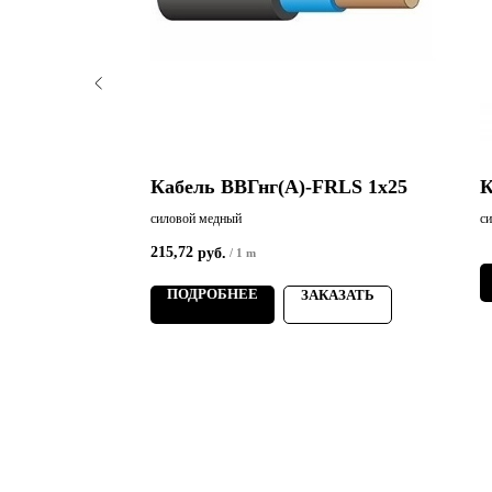
RLS 3х10
Кабель ВВГнг(А)-FRLS 1х25
К
силовой медный
с
215,72
руб.
/
1 m
ПОДРОБНЕЕ
АЗАТЬ
ЗАКАЗАТЬ