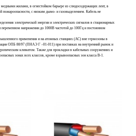
 медными жилами, в огнестойком барьере из слюдосодержащих лент, в
й пожароопасности, с низким дымо- и газовыделением. Кабель не
еделения электрической энергии и электрических сигналов в стационарных
и переменном напряжении до 1000В частотой до 100Гц и постоянном
мышленного применения и на атомных станциях (АС) вне гермозоны в
кации ОПБ 88/97 (ПНАЭ Г –01-011) при поставках на внутренний рынок и
с тропическим климатом. Также для прокладки в кабельных сооружениях и
оопасных зонах всех классов, кроме взрывоопасных зон класса В-1.