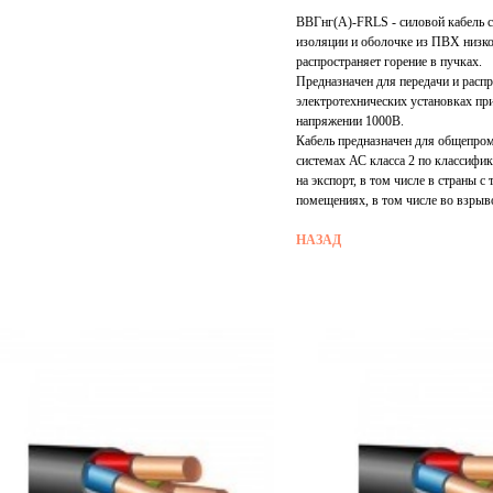
ВВГнг(А)-FRLS - силовой кабель с
изоляции и оболочке из ПВХ низко
распространяет горение в пучках.
Предназначен для передачи и распр
электротехнических установках пр
напряжении 1000В.
Кабель предназначен для общепро
системах АС класса 2 по классифи
на экспорт, в том числе в страны 
помещениях, в том числе во взрыв
НАЗАД