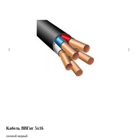
Кабель ВВГнг 5х16
Ка
силовой медный
сило