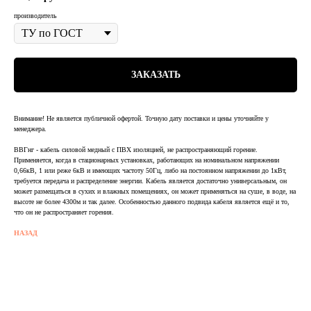
производитель
ЗАКАЗАТЬ
Внимание! Не является публичной офертой. Точную дату поставки и цены уточняйте у
менеджера.
ВВГнг - кабель силовой медный с ПВХ изоляцией, не распространяющий горение.
Применяется, когда в стационарных установках, работающих на номинальном напряжении
0,66кВ, 1 или реже 6кВ и имеющих частоту 50Гц, либо на постоянном напряжении до 1кВт,
требуется передача и распределение энергии. Кабель является достаточно универсальным, он
может размещаться в сухих и влажных помещениях, он может применяться на суше, в воде, на
высоте не более 4300м и так далее. Особенностью данного подвида кабеля является ещё и то,
что он не распространяет горения.
НАЗАД