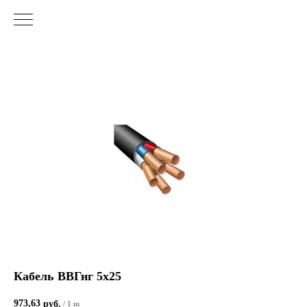
Кабель ВВГнг 5х25
973,63
руб.
/
1 m