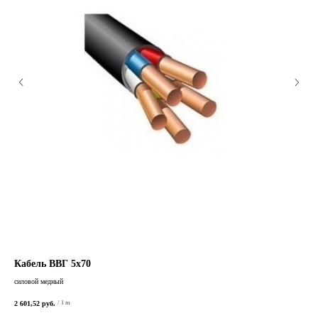
Кабель ВВГ 5х70
Ка
силовой медный
сило
2 601,52
руб.
/
1 m