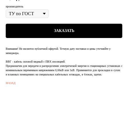
производитель
ЗАКАЗАТЬ
Внимание! Не является публичной офертой. Точную дату поставки и цены уточняйте у
менеджера.
ВВГ - кабель силовой медный с ПВХ изоляцией.
Предназначен для передачи и распределения электрической энергии в стационарных установках с
номинальным переменным напряжением 0,66кВ или 1кВ. Применяется для прокладки в сухих
и влажных помещениях на специальных кабельных эстакадах, в блоках, щитах.
НАЗАД