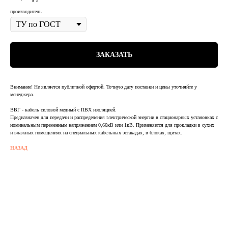
производитель
ЗАКАЗАТЬ
Внимание! Не является публичной офертой. Точную дату поставки и цены уточняйте у
менеджера.
ВВГ - кабель силовой медный с ПВХ изоляцией.
Предназначен для передачи и распределения электрической энергии в стационарных установках с
номинальным переменным напряжением 0,66кВ или 1кВ. Применяется для прокладки в сухих
и влажных помещениях на специальных кабельных эстакадах, в блоках, щитах.
НАЗАД