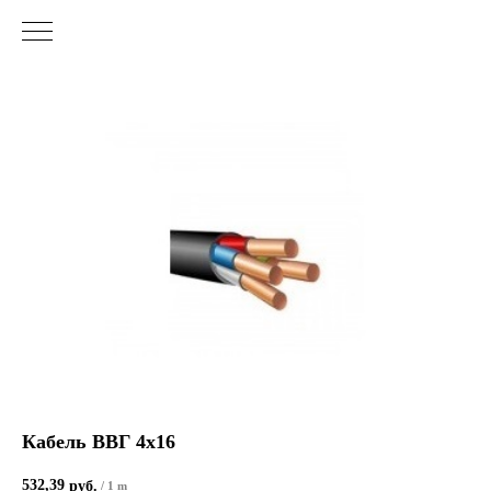
Кабель ВВГ 4х16
532,39
руб.
/
1 m