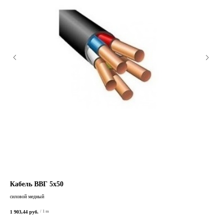
Кабель ВВГ 5х50
Ка
силовой медный
сило
1 903,44
руб.
870,
/
1 m