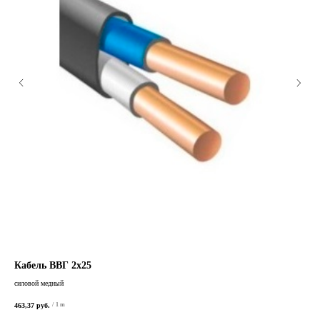
Кабель ВВГ 2х25
Ка
силовой медный
сило
463,37
руб.
/
1 m