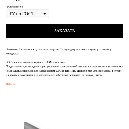
производитель
ЗАКАЗАТЬ
Внимание! Не является публичной офертой. Точную дату поставки и цены уточняйте у
менеджера.
ВВГ - кабель силовой медный с ПВХ изоляцией.
Предназначен для передачи и распределения электрической энергии в стационарных установках с
номинальным переменным напряжением 0,66кВ или 1кВ. Применяется для прокладки в сухих
и влажных помещениях на специальных кабельных эстакадах, в блоках, щитах.
НАЗАД