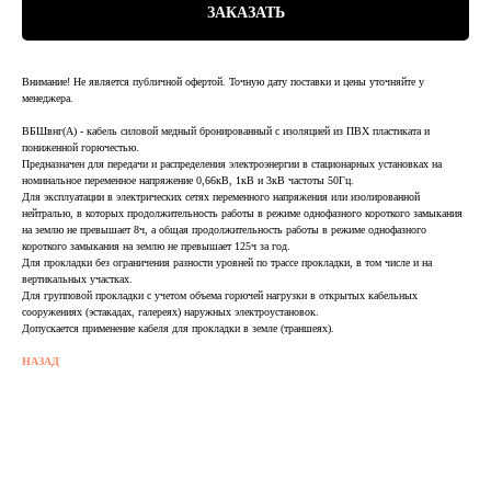
ЗАКАЗАТЬ
Внимание! Не является публичной офертой. Точную дату поставки и цены уточняйте у
менеджера.
ВБШвнг(А) - кабель силовой медный бронированный с изоляцией из ПВХ пластиката и
пониженной горючестью.
Предназначен для передачи и распределения электроэнергии в стационарных установках на
номинальное переменное напряжение 0,66кВ, 1кВ и 3кВ частоты 50Гц.
Для эксплуатации в электрических сетях переменного напряжения или изолированной
нейтралью, в которых продолжительность работы в режиме однофазного короткого замыкания
на землю не превышает 8ч, а общая продолжительность работы в режиме однофазного
короткого замыкания на землю не превышает 125ч за год.
Для прокладки без ограничения разности уровней по трассе прокладки, в том числе и на
вертикальных участках.
Для групповой прокладки с учетом объема горючей нагрузки в открытых кабельных
сооружениях (эстакадах, галереях) наружных электроустановок.
Допускается применение кабеля для прокладки в земле (траншеях).
НАЗАД