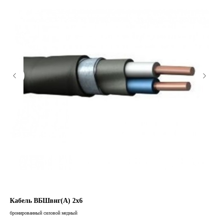
Кабель ВБШвнг(А) 2х6
Ка
бронированный силовой медный
брон