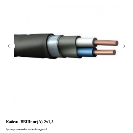
Кабель ВБШвнг(А) 2х1,5
Ка
бронированный силовой медный
брон