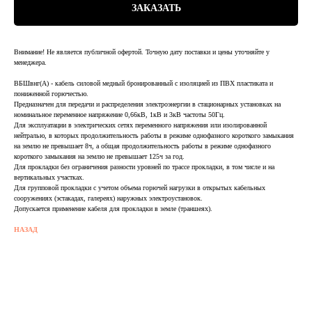
ЗАКАЗАТЬ
Внимание! Не является публичной офертой. Точную дату поставки и цены уточняйте у
менеджера.
ВБШвнг(А) - кабель силовой медный бронированный с изоляцией из ПВХ пластиката и
пониженной горючестью.
Предназначен для передачи и распределения электроэнергии в стационарных установках на
номинальное переменное напряжение 0,66кВ, 1кВ и 3кВ частоты 50Гц.
Для эксплуатации в электрических сетях переменного напряжения или изолированной
нейтралью, в которых продолжительность работы в режиме однофазного короткого замыкания
на землю не превышает 8ч, а общая продолжительность работы в режиме однофазного
короткого замыкания на землю не превышает 125ч за год.
Для прокладки без ограничения разности уровней по трассе прокладки, в том числе и на
вертикальных участках.
Для групповой прокладки с учетом объема горючей нагрузки в открытых кабельных
сооружениях (эстакадах, галереях) наружных электроустановок.
Допускается применение кабеля для прокладки в земле (траншеях).
НАЗАД