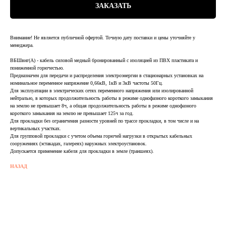
ЗАКАЗАТЬ
Внимание! Не является публичной офертой. Точную дату поставки и цены уточняйте у
менеджера.
ВБШвнг(А) - кабель силовой медный бронированный с изоляцией из ПВХ пластиката и
пониженной горючестью.
Предназначен для передачи и распределения электроэнергии в стационарных установках на
номинальное переменное напряжение 0,66кВ, 1кВ и 3кВ частоты 50Гц.
Для эксплуатации в электрических сетях переменного напряжения или изолированной
нейтралью, в которых продолжительность работы в режиме однофазного короткого замыкания
на землю не превышает 8ч, а общая продолжительность работы в режиме однофазного
короткого замыкания на землю не превышает 125ч за год.
Для прокладки без ограничения разности уровней по трассе прокладки, в том числе и на
вертикальных участках.
Для групповой прокладки с учетом объема горючей нагрузки в открытых кабельных
сооружениях (эстакадах, галереях) наружных электроустановок.
Допускается применение кабеля для прокладки в земле (траншеях).
НАЗАД