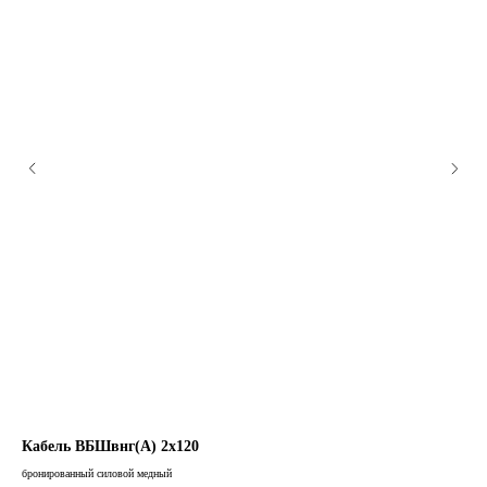
Кабель ВБШвнг(А) 2х120
Ка
бронированный силовой медный
брон