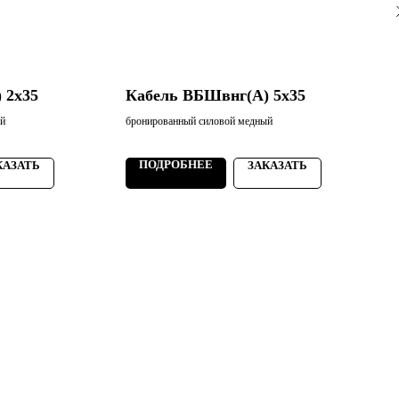
 2х35
Кабель ВБШвнг(А) 5х35
ый
бронированный силовой медный
б
ПОДРОБНЕЕ
КАЗАТЬ
ЗАКАЗАТЬ