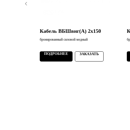
 2х50
Кабель ВБШвнг(А) 2х150
К
й
бронированный силовой медный
б
ПОДРОБНЕЕ
АЗАТЬ
ЗАКАЗАТЬ