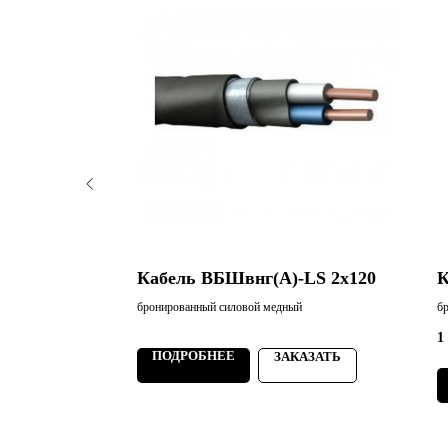
LS 3х25
Кабель ВБШвнг(А)-LS 2х120
К
й
бронированный силовой медный
б
1
ПОДРОБНЕЕ
АЗАТЬ
ЗАКАЗАТЬ