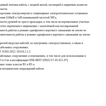
анный лентами кабель, с медной жилой, изоляцией и защитным шлангом
ности.
ределения электроэнергии в стационарных электротехнических установках
ение 0,66кВ и 1кВ номинальной частотой 50Гц.
ности уровней по трассе прокладки, в том числе на вертикальных участках.
 сетях переменного напряжения с заземлённой или изолированной
ьность работы в режиме однофазного короткого замыкания на землю не
лжительность работы в режиме однофазного короткого замыкания на землю
рючей нагрузки кабелей, во внутренних электроустановках, а также в
кабельных сооружениях.
 31565-2012: П1б.8.2.2.2.
кабельных сооружениях и помещениях, в том числе для использования в
 3 и 4 по классификации ОПБ-88/97 (ПНАЭ Г-01-011-97).
ых зонах классов В1 и В1-а.
и механических повреждений кабеля.