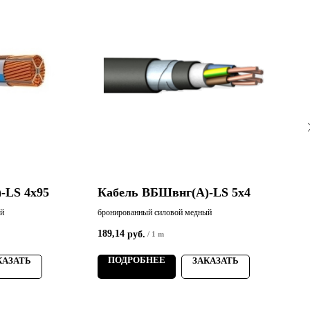
-LS 4х95
Кабель ВБШвнг(А)-LS 5х4
ый
бронированный силовой медный
б
189,14
8
руб.
/
1 m
ПОДРОБНЕЕ
КАЗАТЬ
ЗАКАЗАТЬ