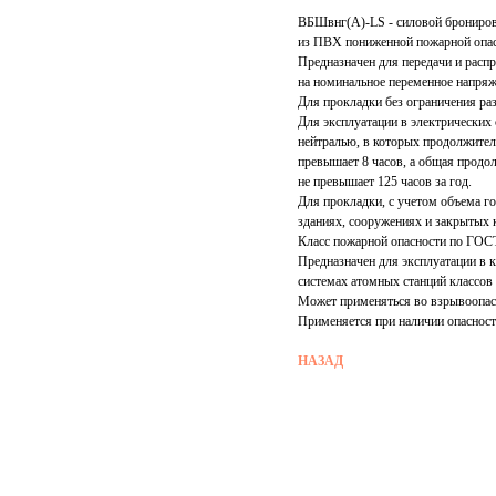
ВБШвнг(А)-LS - силовой брониров
из ПВХ пониженной пожарной опас
Предназначен для передачи и расп
на номинальное переменное напряж
Для прокладки без ограничения раз
Для эксплуатации в электрических
нейтралью, в которых продолжител
превышает 8 часов, а общая продо
не превышает 125 часов за год.
Для прокладки, с учетом объема го
зданиях, сооружениях и закрытых 
Класс пожарной опасности по ГОСТ
Предназначен для эксплуатации в 
системах атомных станций классов
Может применяться во взрывоопасн
Применяется при наличии опасност
НАЗАД