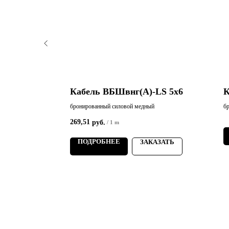
LS 4х240
Кабель ВБШвнг(А)-LS 5х6
К
й
бронированный силовой медный
б
269,51
руб.
/
1 m
ПОДРОБНЕЕ
АЗАТЬ
ЗАКАЗАТЬ