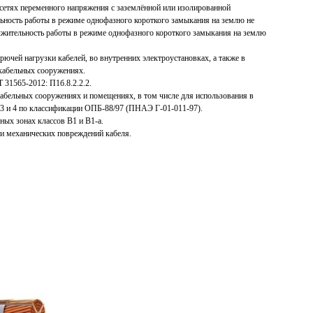
 сетях переменного напряжения с заземлённой или изолированной
ьность работы в режиме однофазного короткого замыкания на землю не
лжительность работы в режиме однофазного короткого замыкания на землю
рючей нагрузки кабелей, во внутренних электроустановках, а также в
кабельных сооружениях.
 31565-2012: П1б.8.2.2.2.
кабельных сооружениях и помещениях, в том числе для использования в
 3 и 4 по классификации ОПБ-88/97 (ПНАЭ Г-01-011-97).
ых зонах классов В1 и В1-а.
и механических повреждений кабеля.