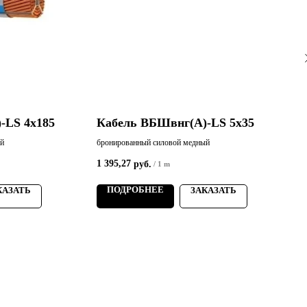
-LS 4х185
Кабель ВБШвнг(А)-LS 5х35
ый
бронированный силовой медный
б
1 395,27
3
руб.
/
1 m
ПОДРОБНЕЕ
КАЗАТЬ
ЗАКАЗАТЬ