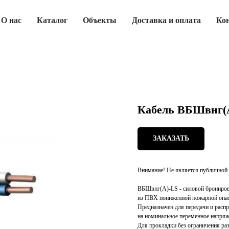
О нас
Каталог
Объекты
Доставка и оплата
Ко
Кабель ВБШвнг(А
ЗАКАЗАТЬ
Внимание! Не является публичной 
ВБШвнг(А)-LS - силовой брониров
из ПВХ пониженной пожарной опас
Предназначен для передачи и расп
на номинальное переменное напряж
Для прокладки без ограничения раз