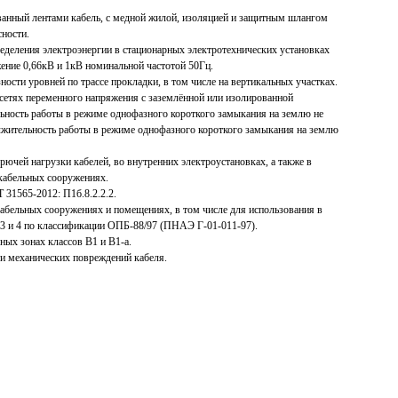
анный лентами кабель, с медной жилой, изоляцией и защитным шлангом
ности.
ределения электроэнергии в стационарных электротехнических установках
ение 0,66кВ и 1кВ номинальной частотой 50Гц.
ности уровней по трассе прокладки, в том числе на вертикальных участках.
 сетях переменного напряжения с заземлённой или изолированной
ьность работы в режиме однофазного короткого замыкания на землю не
лжительность работы в режиме однофазного короткого замыкания на землю
рючей нагрузки кабелей, во внутренних электроустановках, а также в
кабельных сооружениях.
 31565-2012: П1б.8.2.2.2.
кабельных сооружениях и помещениях, в том числе для использования в
 3 и 4 по классификации ОПБ-88/97 (ПНАЭ Г-01-011-97).
ых зонах классов В1 и В1-а.
и механических повреждений кабеля.