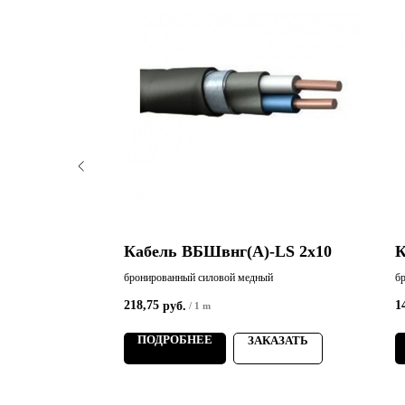
LS 3х1,5
Кабель ВБШвнг(А)-LS 2х10
К
й
бронированный силовой медный
б
218,75
1
руб.
/
1 m
ПОДРОБНЕЕ
АЗАТЬ
ЗАКАЗАТЬ