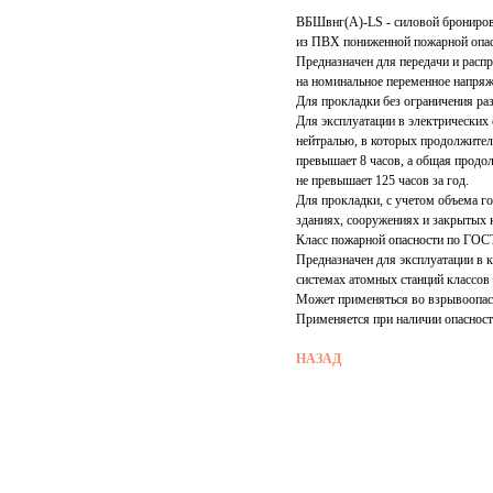
ВБШвнг(А)-LS - силовой брониров
из ПВХ пониженной пожарной опас
Предназначен для передачи и расп
на номинальное переменное напряж
Для прокладки без ограничения раз
Для эксплуатации в электрических
нейтралью, в которых продолжител
превышает 8 часов, а общая продо
не превышает 125 часов за год.
Для прокладки, с учетом объема го
зданиях, сооружениях и закрытых 
Класс пожарной опасности по ГОСТ
Предназначен для эксплуатации в 
системах атомных станций классов
Может применяться во взрывоопасн
Применяется при наличии опасност
НАЗАД