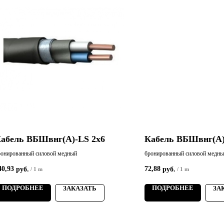
абель ВБШвнг(А)-LS 2х6
Кабель ВБШвнг(А)
ронированный силовой медный
бронированный силовой медн
40,93
72,88
руб.
руб.
/
1 m
/
1 m
ПОДРОБНЕЕ
ПОДРОБНЕЕ
ЗАКАЗАТЬ
ЗА