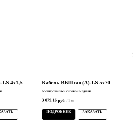
-LS 4х1,5
Кабель ВБШвнг(А)-LS 5х70
ый
бронированный силовой медный
б
3 079,16
1
руб.
/
1 m
ПОДРОБНЕЕ
КАЗАТЬ
ЗАКАЗАТЬ