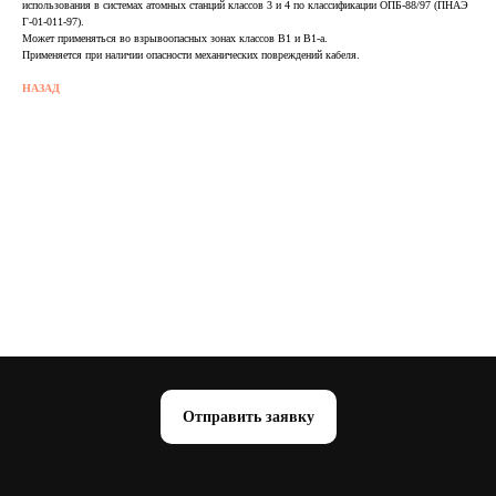
использования в системах атомных станций классов 3 и 4 по классификации ОПБ-88/97 (ПНАЭ
Г-01-011-97).
Может применяться во взрывоопасных зонах классов В1 и В1-а.
Применяется при наличии опасности механических повреждений кабеля.
НАЗАД
Отправить заявку