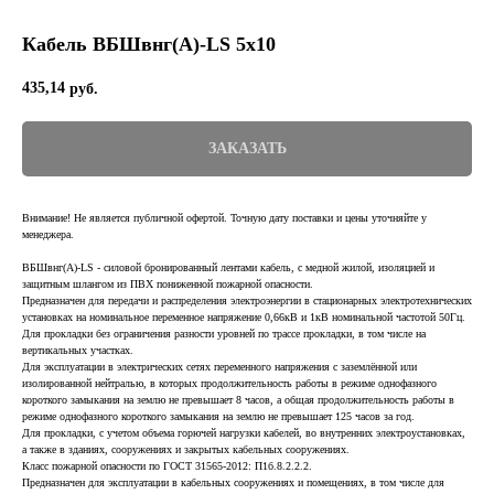
Кабель ВБШвнг(А)-LS 5х10
435,14
руб.
ЗАКАЗАТЬ
Внимание! Не является публичной офертой. Точную дату поставки и цены уточняйте у
менеджера.
ВБШвнг(А)-LS - силовой бронированный лентами кабель, с медной жилой, изоляцией и
защитным шлангом из ПВХ пониженной пожарной опасности.
Предназначен для передачи и распределения электроэнергии в стационарных электротехнических
установках на номинальное переменное напряжение 0,66кВ и 1кВ номинальной частотой 50Гц.
Для прокладки без ограничения разности уровней по трассе прокладки, в том числе на
вертикальных участках.
Для эксплуатации в электрических сетях переменного напряжения с заземлённой или
изолированной нейтралью, в которых продолжительность работы в режиме однофазного
короткого замыкания на землю не превышает 8 часов, а общая продолжительность работы в
режиме однофазного короткого замыкания на землю не превышает 125 часов за год.
Для прокладки, с учетом объема горючей нагрузки кабелей, во внутренних электроустановках,
а также в зданиях, сооружениях и закрытых кабельных сооружениях.
Класс пожарной опасности по ГОСТ 31565-2012: П1б.8.2.2.2.
Предназначен для эксплуатации в кабельных сооружениях и помещениях, в том числе для