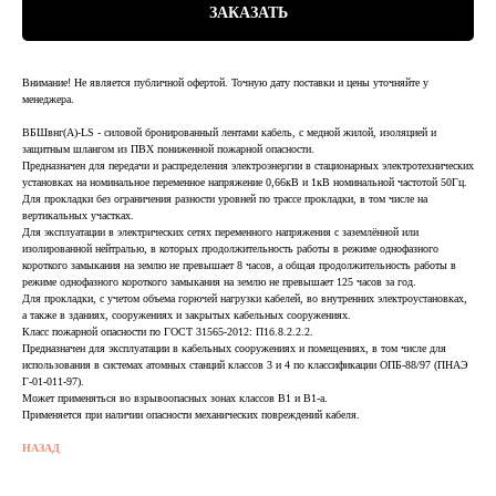
ЗАКАЗАТЬ
Внимание! Не является публичной офертой. Точную дату поставки и цены уточняйте у
менеджера.
ВБШвнг(А)-LS - силовой бронированный лентами кабель, с медной жилой, изоляцией и
защитным шлангом из ПВХ пониженной пожарной опасности.
Предназначен для передачи и распределения электроэнергии в стационарных электротехнических
установках на номинальное переменное напряжение 0,66кВ и 1кВ номинальной частотой 50Гц.
Для прокладки без ограничения разности уровней по трассе прокладки, в том числе на
вертикальных участках.
Для эксплуатации в электрических сетях переменного напряжения с заземлённой или
изолированной нейтралью, в которых продолжительность работы в режиме однофазного
короткого замыкания на землю не превышает 8 часов, а общая продолжительность работы в
режиме однофазного короткого замыкания на землю не превышает 125 часов за год.
Для прокладки, с учетом объема горючей нагрузки кабелей, во внутренних электроустановках,
а также в зданиях, сооружениях и закрытых кабельных сооружениях.
Класс пожарной опасности по ГОСТ 31565-2012: П1б.8.2.2.2.
Предназначен для эксплуатации в кабельных сооружениях и помещениях, в том числе для
использования в системах атомных станций классов 3 и 4 по классификации ОПБ-88/97 (ПНАЭ
Г-01-011-97).
Может применяться во взрывоопасных зонах классов В1 и В1-а.
Применяется при наличии опасности механических повреждений кабеля.
НАЗАД