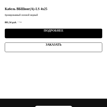
Кабель ВБШвнг(А)-LS 4х25
Ка
бронированный силовой медный
брон
801,34
руб.
5 85
/
1 m
ПОДРОБНЕЕ
ЗАКАЗАТЬ