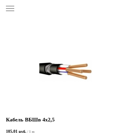
Кабель ВБШв 4х2,5
105,01
руб.
/
1 m