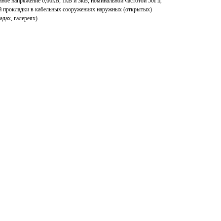
нное напряжение 0,66кВ, 1кВ и 3кВ, номинальной частотой 50Гц.
ой прокладки в кабельных сооружениях наружных (открытых)
адах, галереях).