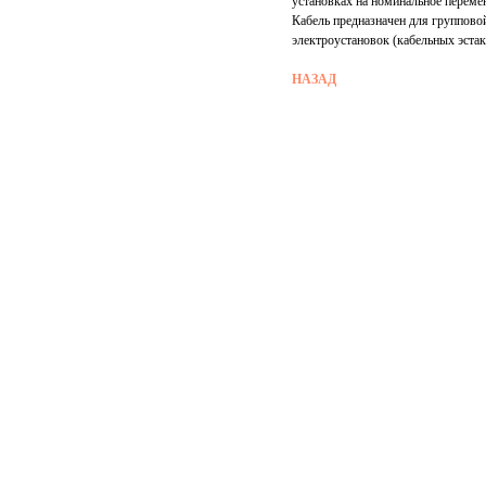
установках на номинальное переме
Кабель предназначен для группов
электроустановок (кабельных эстак
НАЗАД