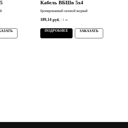
5
Кабель ВБШв 5х4
ый
бронированный силовой медный
б
189,14
2
руб.
/
1 m
ПОДРОБНЕЕ
КАЗАТЬ
ЗАКАЗАТЬ