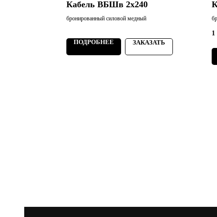
Кабель ВБШв 2х240
К
й
бронированный силовой медный
б
1
ПОДРОБНЕЕ
АЗАТЬ
ЗАКАЗАТЬ