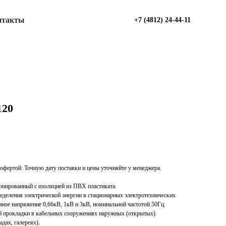
нтакты
+7 (4812) 24-44-11
120
офертой. Точную дату поставки и цены уточняйте у менеджера.
онированный с изоляцией из ПВХ пластиката.
ределения электрической энергии в стационарных электротехнических
нное напряжение 0,66кВ, 1кВ и 3кВ, номинальной частотой 50Гц.
ой прокладки в кабельных сооружениях наружных (открытых)
адах, галереях).