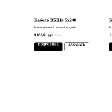
Кабель ВБШв 5х240
К
й
бронированный силовой медный
б
9 835,61
1
руб.
/
1 m
АЗАТЬ
ПОДРОБНЕЕ
ЗАКАЗАТЬ