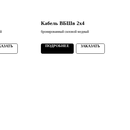
Кабель ВБШв 2х4
ый
бронированный силовой медный
б
2
ПОДРОБНЕЕ
КАЗАТЬ
ЗАКАЗАТЬ