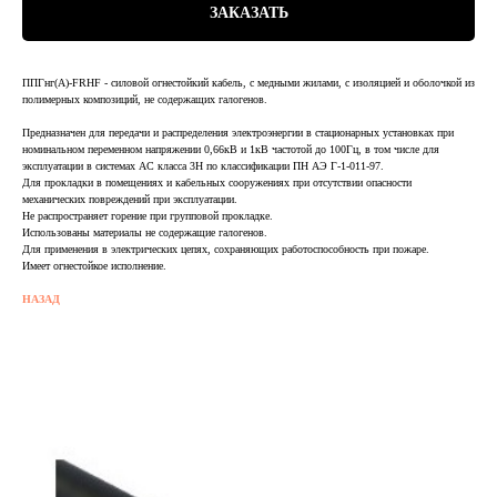
ЗАКАЗАТЬ
ППГнг(А)-FRHF - силовой огнестойкий кабель, с медными жилами, с изоляцией и оболочкой из
полимерных композиций, не содержащих галогенов.
Предназначен для передачи и распределения электроэнергии в стационарных установках при
номинальном переменном напряжении 0,66кВ и 1кВ частотой до 100Гц, в том числе для
эксплуатации в системах АС класса 3Н по классификации ПН АЭ Г-1-011-97.
Для прокладки в помещениях и кабельных сооружениях при отсутствии опасности
механических повреждений при эксплуатации.
Не распространяет горение при групповой прокладке.
Использованы материалы не содержащие галогенов.
Для применения в электрических цепях, сохраняющих работоспособность при пожаре.
Имеет огнестойкое исполнение.
НАЗАД