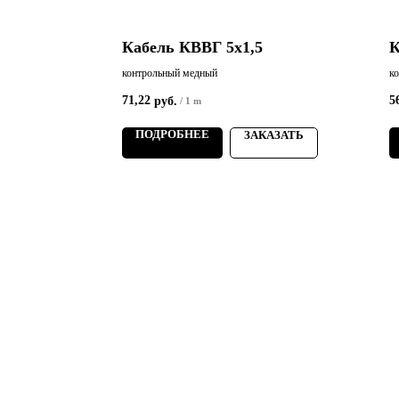
5
Кабель КВВГ 5х1,5
К
контрольный медный
к
71,22
5
руб.
/
1 m
ПОДРОБНЕЕ
АЗАТЬ
ЗАКАЗАТЬ