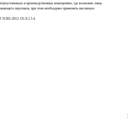
ектроустановках и производственных помещениях, где возможно лишь
ивающего персонала, при этом необходимо применять пассивную
 31565-2012: О1.8.2.5.4.