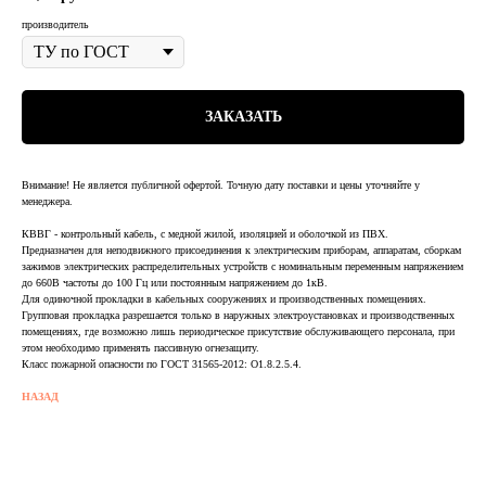
производитель
ЗАКАЗАТЬ
Внимание! Не является публичной офертой. Точную дату поставки и цены уточняйте у
менеджера.
КВВГ - контрольный кабель, с медной жилой, изоляцией и оболочкой из ПВХ.
Предназначен для неподвижного присоединения к электрическим приборам, аппаратам, сборкам
зажимов электрических распределительных устройств с номинальным переменным напряжением
до 660В частоты до 100 Гц или постоянным напряжением до 1кВ.
Для одиночной прокладки в кабельных сооружениях и производственных помещениях.
Групповая прокладка разрешается только в наружных электроустановках и производственных
помещениях, где возможно лишь периодическое присутствие обслуживающего персонала, при
этом необходимо применять пассивную огнезащиту.
Класс пожарной опасности по ГОСТ 31565-2012: О1.8.2.5.4.
НАЗАД