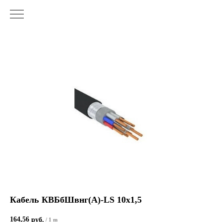
Кабель КВБбШвнг(А)-LS 10х1,5
164,56
руб.
/
1 m