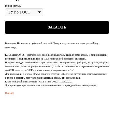
производитель
ЗАКАЗАТЬ
Внимание! Не является публичной офертой. Точную дату поставки и цены уточняйте у
менеджера.
КВБбШвнг(А)-LS - контрольный бронированный стальными лентами кабель, с медной жилой,
изоляцией и защитным шлангом из ПВХ пониженной пожарной опасности.
Предназначен для неподвижного присоединения к электрическим приборам, аппаратам, сборкам
зажимов электрических распределительных устройств с номинальным переменным напряжением
до 660В частоты до 100Гц или постоянным напряжением до1кВ.
Для прокладки, с учетом объема горючей нагрузки кабелей, во внутренних электроустановках,
а также в зданиях, сооружениях и закрытых кабельных сооружениях.
Класс пожарной опасности по ГОСТ 31565-2012: П1б.8.2.2.2.
Для прокладки при наличии опасности механических повреждений при эксплуатации.
НАЗАД