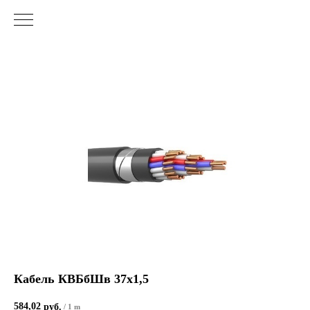
Кабель КВБбШв 37х1,5
584,02
руб.
/
1 m