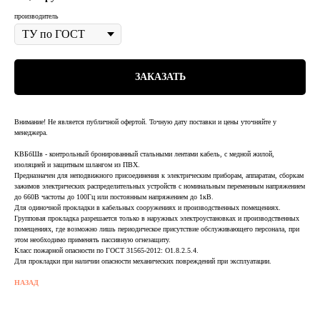
производитель
ЗАКАЗАТЬ
Внимание! Не является публичной офертой. Точную дату поставки и цены уточняйте у
менеджера.
КВБбШв - контрольный бронированный стальными лентами кабель, с медной жилой,
изоляцией и защитным шлангом из ПВХ.
Предназначен для неподвижного присоединения к электрическим приборам, аппаратам, сборкам
зажимов электрических распределительных устройств с номинальным переменным напряжением
до 660В частоты до 100Гц или постоянным напряжением до 1кВ.
Для одиночной прокладки в кабельных сооружениях и производственных помещениях.
Групповая прокладка разрешается только в наружных электроустановках и производственных
помещениях, где возможно лишь периодическое присутствие обслуживающего персонала, при
этом необходимо применять пассивную огнезащиту.
Класс пожарной опасности по ГОСТ 31565-2012: О1.8.2.5.4.
Для прокладки при наличии опасности механических повреждений при эксплуатации.
НАЗАД