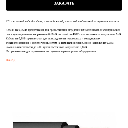
ЗАКАЗАТЬ
КГтп - силовой гибкий кабель, с медной жилой, изоляцией и оболочкой из термоэластопласта.
Кабель на 0,66кВ предназначен для присоединения передвижных механизмов к электрическим
сетям при переменном напряжении 0,66кВ частотой до 400Гц или постоянном напряжении 1кВ.
Кабель на 0,38В предназначен для присоединения переносных и передвижных
электроприемников к электрическим сетям на номинальное переменное напряжение 0,38В
номинальной частотой до 400Гц или постоянное напряжение 0,66В.
Не предназначен для применения на подъемно-транспортном оборудовании.
НАЗАД