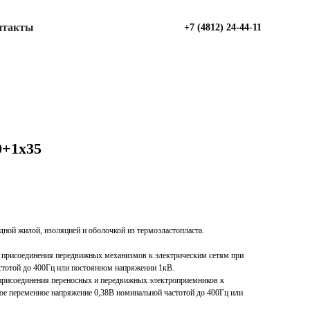
нтакты
+7 (4812) 24-44-11
0+1х35
едной жилой, изоляцией и оболочкой из термоэластопласта.
я присоединения передвижных механизмов к электрическим сетям при
стотой до 400Гц или постоянном напряжении 1кВ.
 присоединения переносных и передвижных электроприемников к
ое переменное напряжение 0,38В номинальной частотой до 400Гц или