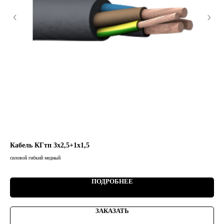
Кабель КГтп 3х2,5+1х1,5
Ка
силовой гибкий медный
сило
ПОДРОБНЕЕ
ЗАКАЗАТЬ