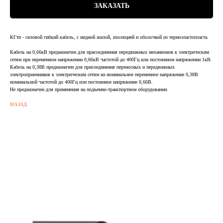
ЗАКАЗАТЬ
КГтп - силовой гибкий кабель, с медной жилой, изоляцией и оболочкой из термоэластопласта.
Кабель на 0,66кВ предназначен для присоединения передвижных механизмов к электрическим
сетям при переменном напряжении 0,66кВ частотой до 400Гц или постоянном напряжении 1кВ.
Кабель на 0,38В предназначен для присоединения переносных и передвижных
электроприемников к электрическим сетям на номинальное переменное напряжение 0,38В
номинальной частотой до 400Гц или постоянное напряжение 0,66В.
Не предназначен для применения на подъемно-транспортном оборудовании.
НАЗАД