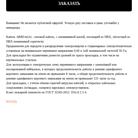
ЗАКАЗАТЬ
Внимание! Не является публичной офертой. Точную дату поставки и цены уточняйте у
менеджера.
Кабель АВВГнг(А) - силовой кабель, с алюминиевой жилой, изоляцией из ПВХ, оболочкой из
ПВХ пониженной горючести.
Предназначен для передачи и распределения электроэнергии в стационарных электротехнических
установках на номинальное переменное напряжение 0,66 и 1кВ номинальной частотой 50 Гц.
Для прокладки без ограничения разности уровней по трассе прокладки, в том числе на
вертикальных участках.
Для эксплуатации в электрических сетях переменного напряжения с заземлённой или
изолированной нейтралью, в которых продолжительность работы в режиме однофазного
короткого замыкания на землю не превышает 8 часов, а общая продолжительность работы в
режиме однофазного короткого замыкания на землю не превышает 125 часов за год.
Для прокладки, с учетом объема горючей нагрузки кабелей, в открытых кабельных
сооружениях (эстакадах, галереях) наружных электроустановок.
Класс пожарной опасности по ГОСТ 31565-2012: П1б.8.2.5.4.
НАЗАД