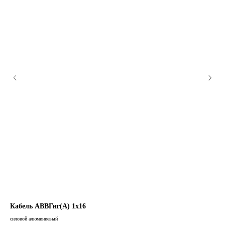
Кабель АВВГнг(А) 1х16
Ка
силовой алюминиевый
сило