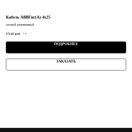
Кабель АВВГнг(А) 4х25
Ка
силовой алюминиевый
сило
171,65
руб.
116,
/
1 m
ПОДРОБНЕЕ
ЗАКАЗАТЬ