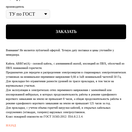
производитель
ЗАКАЗАТЬ
Внимание! Не является публичной офертой. Точную дату поставки и цены уточняйте у
менеджера.
Кабель АВВГнг(А) - силовой кабель, с алюминиевой жилой, изоляцией из ПВХ, оболочкой из
ПВХ пониженной горючести.
Предназначен для передачи и распределения электроэнергии в стационарных электротехнических
установках на номинальное переменное напряжение 0,66 и 1кВ номинальной частотой 50 Гц.
Для прокладки без ограничения разности уровней по трассе прокладки, в том числе на
вертикальных участках.
Для эксплуатации в электрических сетях переменного напряжения с заземлённой или
изолированной нейтралью, в которых продолжительность работы в режиме однофазного
короткого замыкания на землю не превышает 8 часов, а общая продолжительность работы в
режиме однофазного короткого замыкания на землю не превышает 125 часов за год.
Для прокладки, с учетом объема горючей нагрузки кабелей, в открытых кабельных
сооружениях (эстакадах, галереях) наружных электроустановок.
Класс пожарной опасности по ГОСТ 31565-2012: П1б.8.2.5.4.
НАЗАД