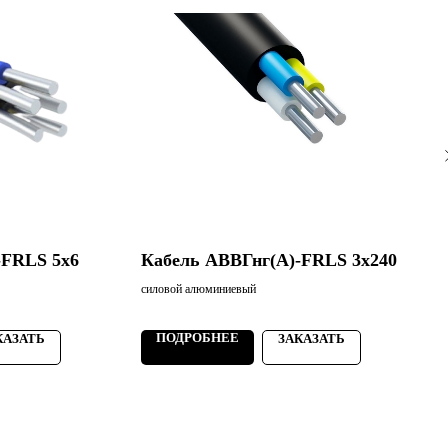
-FRLS 5х6
Кабель АВВГнг(А)-FRLS 3х240
силовой алюминиевый
с
ПОДРОБНЕЕ
КАЗАТЬ
ЗАКАЗАТЬ