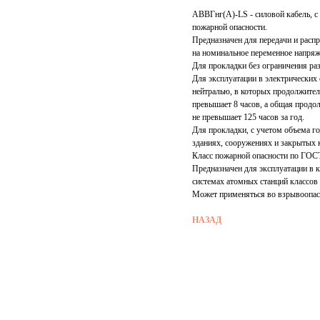
АВВГнг(А)-LS - силовой кабель, 
пожарной опасности.
Предназначен для передачи и расп
на номинальное переменное напряже
Для прокладки без ограничения раз
Для эксплуатации в электрических
нейтралью, в которых продолжител
превышает 8 часов, а общая продо
не превышает 125 часов за год.
Для прокладки, с учетом объема го
зданиях, сооружениях и закрытых 
Класс пожарной опасности по ГОСТ
Предназначен для эксплуатации в 
системах атомных станций классов
Может применяться во взрывоопасн
НАЗАД