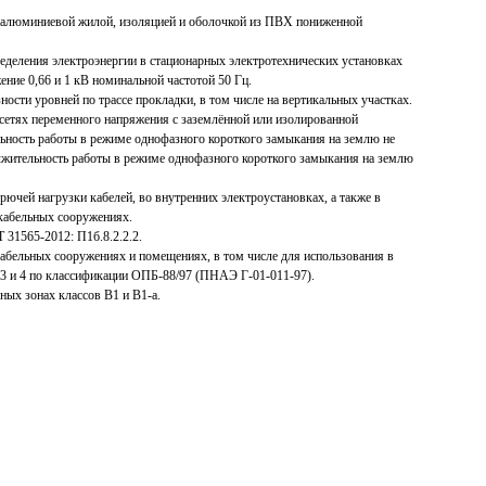
с алюминиевой жилой, изоляцией и оболочкой из ПВХ пониженной
ределения электроэнергии в стационарных электротехнических установках
ние 0,66 и 1 кВ номинальной частотой 50 Гц.
ности уровней по трассе прокладки, в том числе на вертикальных участках.
 сетях переменного напряжения с заземлённой или изолированной
ьность работы в режиме однофазного короткого замыкания на землю не
лжительность работы в режиме однофазного короткого замыкания на землю
рючей нагрузки кабелей, во внутренних электроустановках, а также в
кабельных сооружениях.
 31565-2012: П1б.8.2.2.2.
кабельных сооружениях и помещениях, в том числе для использования в
 3 и 4 по классификации ОПБ-88/97 (ПНАЭ Г-01-011-97).
ых зонах классов В1 и В1-а.